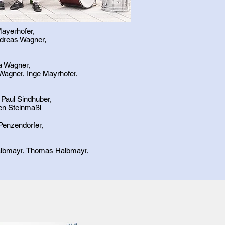
Mayerhofer,
ndreas Wagner,
a Wagner,
Wagner, Inge Mayrhofer,
 Paul Sindhuber,
en Steinmaßl
Penzendorfer,
 Halbmayr, Thomas Halbmayr,