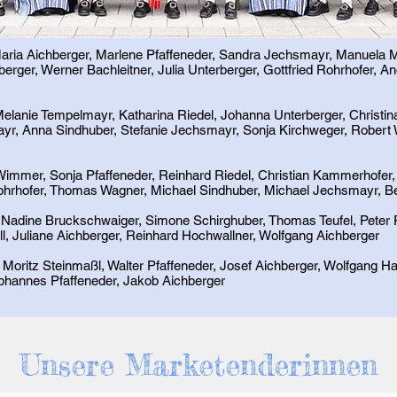
, Maria Aichberger, Marlene Pfaffeneder, Sandra Jechsmayr, Manuela 
erger, Werner Bachleitner, Julia Unterberger, Gottfried Rohrhofer, A
lanie Tempelmayr, Katharina Riedel, Johanna Unterberger, Christin
r, Anna Sindhuber, Stefanie Jechsmayr, Sonja Kirchweger, Robert 
z Wimmer, Sonja Pfaffeneder, Reinhard Riedel, Christian Kammerhofer,
ohrhofer, Thomas Wagner, Michael Sindhuber, Michael Jechsmayr, B
r, Nadine Bruckschwaiger, Simone Schirghuber, Thomas Teufel, Peter 
ll, Juliane Aichberger, Reinhard Hochwallner, Wolfgang Aichberger
r, Moritz Steinmaßl, Walter Pfaffeneder, Josef Aichberger, Wolfgang
Johannes Pfaffeneder, Jakob Aichberger
Unsere Marketenderinnen