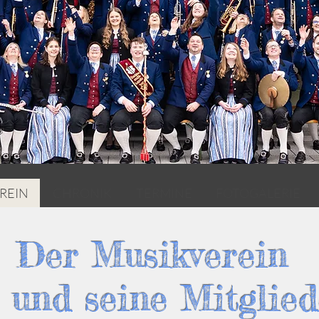
REIN
CHRONIK
TERMINE
FOTOGALERIE
Der Musikverein
. und seine Mitglie